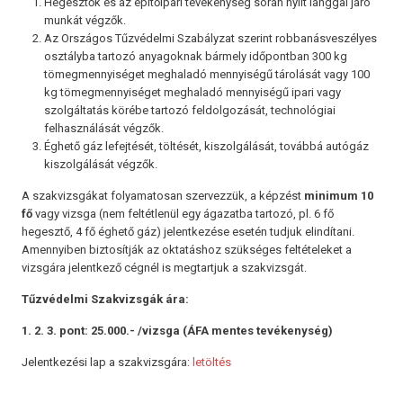
Hegesztők és az építőipari tevékenység során nyílt lánggal járó
munkát végzők.
Az Országos Tűzvédelmi Szabályzat szerint robbanásveszélyes
osztályba tartozó anyagoknak bármely időpontban 300 kg
tömegmennyiséget meghaladó mennyiségű tárolását vagy 100
kg tömegmennyiséget meghaladó mennyiségű ipari vagy
szolgáltatás körébe tartozó feldolgozását, technológiai
felhasználását végzők.
Éghető gáz lefejtését, töltését, kiszolgálását, továbbá autógáz
kiszolgálását végzők.
A szakvizsgákat folyamatosan szervezzük, a képzést
minimum 10
fő
vagy vizsga (nem feltétlenül egy ágazatba tartozó, pl. 6 fő
hegesztő, 4 fő éghető gáz) jelentkezése esetén tudjuk elindítani.
Amennyiben biztosítják az oktatáshoz szükséges feltételeket a
vizsgára jelentkező cégnél is megtartjuk a szakvizsgát.
Tűzvédelmi Szakvizsgák ára:
1. 2. 3. pont: 25.000.- /vizsga (ÁFA mentes tevékenység)
Jelentkezési lap a szakvizsgára:
letöltés