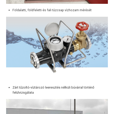
Földalatti, földfeletti és fali tűzcsap vízhozam mérését
Zárt tűzoltó-víztározó leeresztés nélküli búvárral történő
felülvizsgálata