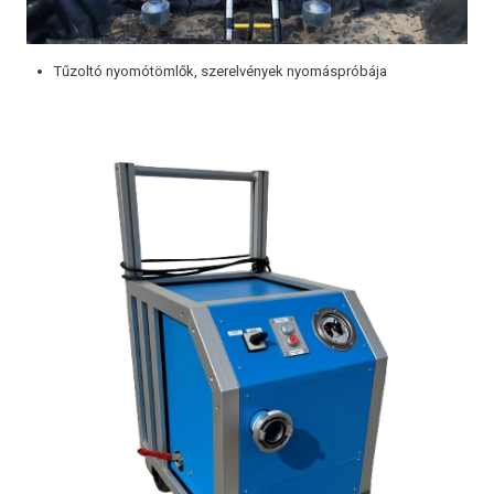
Tűzoltó nyomótömlők, szerelvények nyomáspróbája