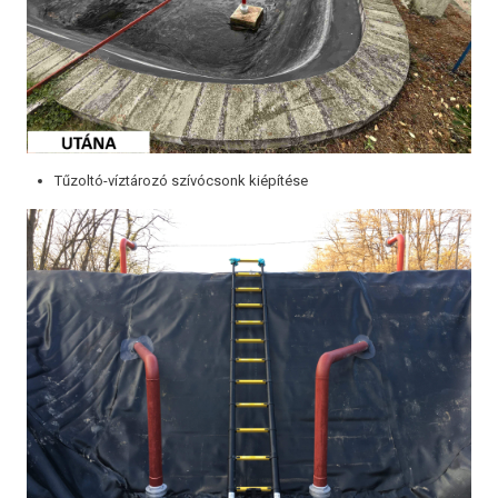
Tűzoltó-víztározó szívócsonk kiépítése