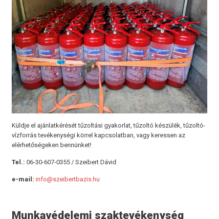
Küldje el ajánlatkérését tűzoltási gyakorlat, tűzoltó készülék, tűzoltó-
vízforrás tevékenységi körrel kapcsolatban, vagy keressen az
elérhetőségeken bennünket!
Tel.:
06-30-607-0355 / Szeibert Dávid
e-mail:
info@szeibertbazis.hu
Munkavédelemi szaktevékenység