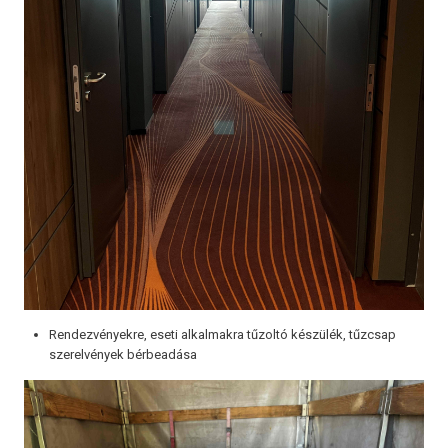
Rendezvényekre, eseti alkalmakra tűzoltó készülék, tűzcsap
szerelvények bérbeadása