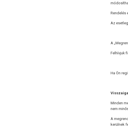
módosítha
Rendelés e
Az esetleg
A „Megrend
Felhívjuk 
Ha Ön regi
Visszaiga
Minden meg
nem minősü
A megrend
kerülnek f