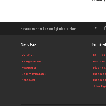
Kövess minket közösségi oldalainkon!
Navigáció
Terméke
Kezdőlap
Tűzoltó 
Szolgáltatások
Tároló d
Magunkról
Tűzoltó k
Jogi nyilatkozatok
Tűzcsap 
Kapcsolat
Tűzcsap 
Utánvilágí