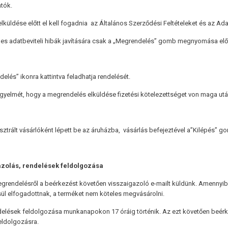
tók.
lküldése előtt el kell fogadnia az Általános Szerződési Feltételeket és az Ada
es adatbeviteli hibák javítására csak a „Megrendelés” gomb megnyomása előt
elés” ikonra kattintva feladhatja rendelését.
figyelmét, hogy a megrendelés elküldése fizetési kötelezettséget von maga utá
sztrált vásárlóként lépett be az áruházba, vásárlás befejeztével a”Kilépés” g
zolás, rendelések feldolgozása
rendelésről a beérkezést követően visszaigazoló e-mailt küldünk. Amennyib
l elfogadottnak, a terméket nem köteles megvásárolni.
elések feldolgozása munkanapokon 17 óráig történik. Az ezt követően beé
eldolgozásra.