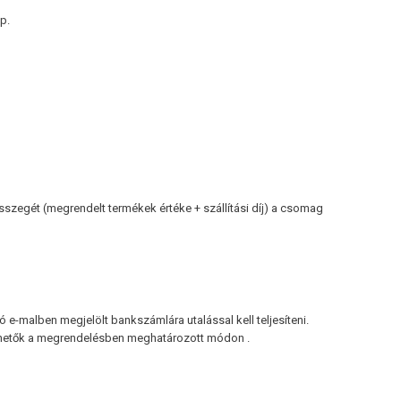
p.
sszegét (megrendelt termékek értéke + szállítási díj) a csomag
 e-malben megjelölt bankszámlára utalással kell teljesíteni.
vehetők a megrendelésben meghatározott módon .