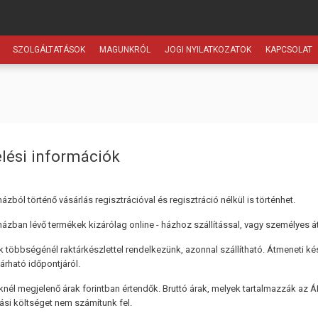
SZOLGÁLTATÁSOK
MAGUNKRÓL
JOGI NYILATKOZATOK
KAPCSOLAT
lési információk
zból történő vásárlás regisztrációval és regisztráció nélkül is történhet.
zban lévő termékek kizárólag online - házhoz szállítással, vagy személyes átv
 többségénél raktárkészlettel rendelkezünk, azonnal szállítható. Átmeneti kés
várható időpontjáról.
nél megjelenő árak forintban értendők. Bruttó árak, melyek tartalmazzák az ÁF
si költséget nem számítunk fel.