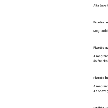
Általános 
Fizetési
Megrendelő
Fizetés a
A megrende
átvételeko
Fizetés b
A megrende
Az összeg
Székhely