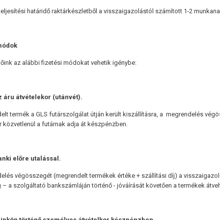
teljesítési határidő raktárkészletből a visszaigazolástól számított 1-2 munkana
 módok
ink az alábbi fizetési módokat vehetik igénybe:
z áru átvételekor (utánvét).
lt termék a GLS futárszolgálat útján került kiszállításra, a megrendelés végö
r közvetlenül a futárnak adja át készpénzben.
anki előre utalással.
lés végösszegét (megrendelt termékek értéke + szállítási díj) a visszaigazoló
 – a szolgáltató bankszámláján történő - jóváírását követően a termékek át
ünkön történő személyes átvételkor készpénzben.