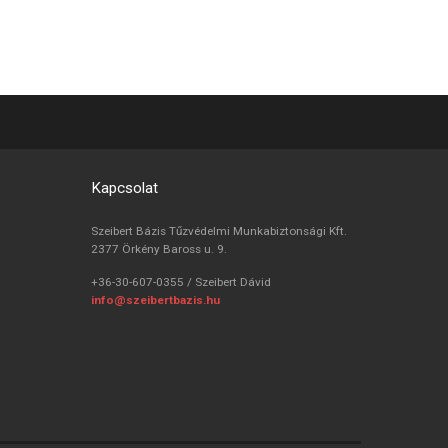
Kapcsolat
Szeibert Bázis Tűzvédelmi Munkabiztonsági Kft.
2377 Örkény Baross u. 9.
+36-30-607-0355 / Szeibert Dávid
info@szeibertbazis.hu