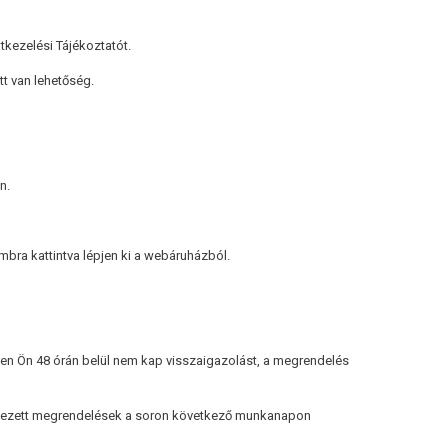
tkezelési Tájékoztatót.
t van lehetőség.
n.
ombra kattintva lépjen ki a webáruházból.
en Ön 48 órán belül nem kap visszaigazolást, a megrendelés
rkezett megrendelések a soron következő munkanapon