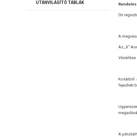
UTÁNVILÁGÍTÓ TÁBLÁK
Rendelés
Ön regiszt
A megvásár
Az „X” iko
Vásárlása 
Kosárból a
fejezheti b
Ugyanezen 
megadásár
A pénztárh