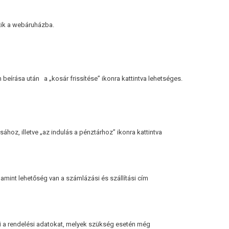
zik a webáruházba.
 beírása után a „kosár frissítése” ikonra kattintva lehetséges.
ához, illetve „az indulás a pénztárhoz” ikonra kattintva
lamint lehetőség van a számlázási és szállítási cím
ti a rendelési adatokat, melyek szükség esetén még