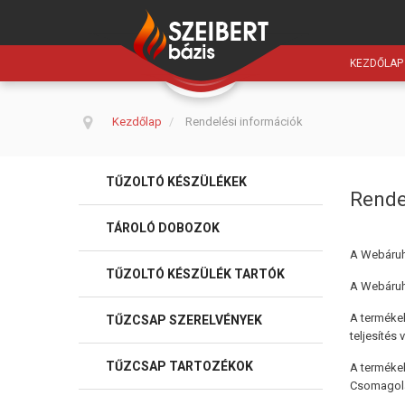
KEZDŐLAP
Kezdőlap
/
Rendelési információk
TŰZOLTÓ KÉSZÜLÉKEK
Rende
TÁROLÓ DOBOZOK
A Webáruhá
TŰZOLTÓ KÉSZÜLÉK TARTÓK
A Webáruhá
A termékek
TŰZCSAP SZERELVÉNYEK
teljesítés 
TŰZCSAP TARTOZÉKOK
A termékek
Csomagolá