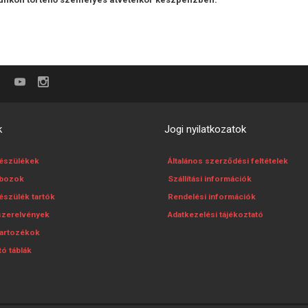
k
Jogi nyilatkozatok
készülékek
Általános szerződési feltételek
obozok
Szállítási információk
észülék tartók
Rendelési információk
szerelvények
Adatkezelési tájékoztató
tartozékok
tó táblák