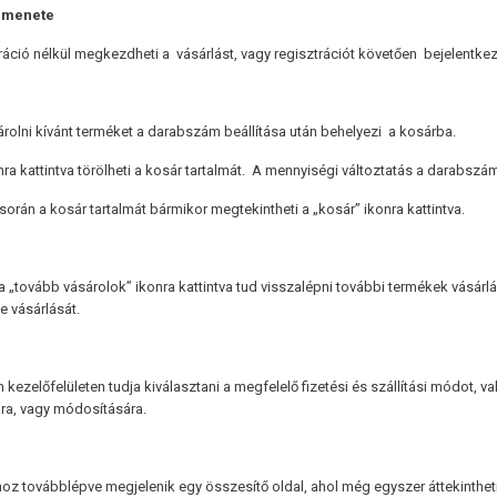
 menete
ráció nélkül megkezdheti a vásárlást, vagy regisztrációt követően bejelentke
olni kívánt terméket a darabszám beállítása után behelyezi a kosárba.
nra kattintva törölheti a kosár tartalmát. A mennyiségi változtatás a darabszám
során a kosár tartalmát bármikor megtekintheti a „kosár” ikonra kattintva.
 „tovább vásárolok” ikonra kattintva tud visszalépni további termékek vásárlás
e vásárlását.
kezelőfelületen tudja kiválasztani a megfelelő fizetési és szállítási módot, va
a, vagy módosítására.
oz továbblépve megjelenik egy összesítő oldal, ahol még egyszer áttekinthe